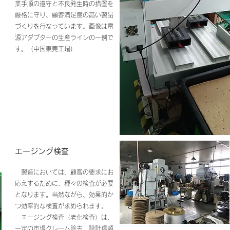
業手順の遵守と不良発生時の措置を
厳格に守り、顧客満足度の高い製品
づくりを行なっています。画像は電
源アダプターの生産ラインの一例で
す。（中国東莞工場）
​エージング検査
製造においては、顧客の要求にお
応えするために、種々の検査が必要
となります。当然ながら、効果的か
つ効率的な検査が求められます。
エージング検査（老化検査）は、
一定の市場クレーム除去、設計信頼